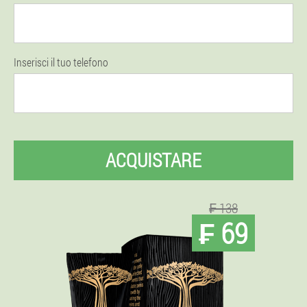
Inserisci il tuo telefono
ACQUISTARE
₣ 138
₣ 69