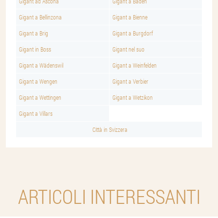
Gigant ad Ascona
Gigant a Baden
Gigant a Bellinzona
Gigant a Bienne
Gigant a Brig
Gigant a Burgdorf
Gigant in Boss
Gigant nel suo
Gigant a Wädenswil
Gigant a Weinfelden
Gigant a Wengen
Gigant a Verbier
Gigant a Wettingen
Gigant a Wetzikon
Gigant a Villars
Città in Svizzera
ARTICOLI INTERESSANTI