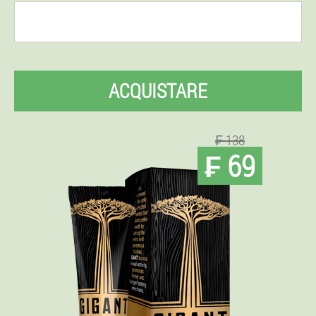
ACQUISTARE
₣ 138
₣ 69