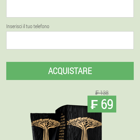
Inserisci il tuo telefono
ACQUISTARE
₣ 138
₣ 69