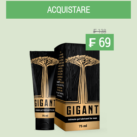
ACQUISTARE
₣ 138
₣ 69