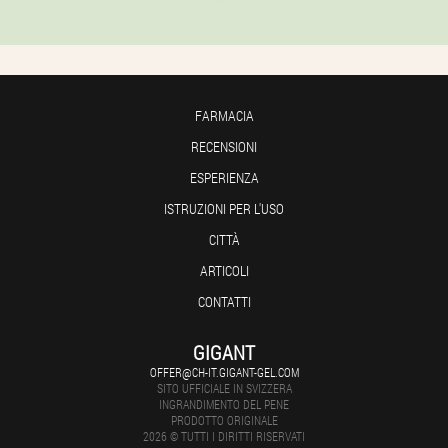
FARMACIA
RECENSIONI
ESPERIENZA
ISTRUZIONI PER L'USO
CITTÀ
ARTICOLI
CONTATTI
GIGANT
OFFER@CH-IT.GIGANT-GEL.COM
SITO UFFICIALE IN SVIZZERA
INGRANDIMENTO DEL PENE
PRODOTTO ORIGINALE
2026 © TUTTI I DIRITTI RISERVATI