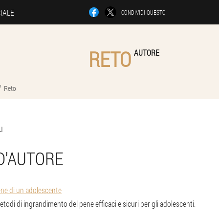
CIALE
CONDIVIDI QUESTO
RETO
AUTORE
Reto
I
 D'AUTORE
ene di un adolescente
etodi di ingrandimento del pene efficaci e sicuri per gli adolescenti.