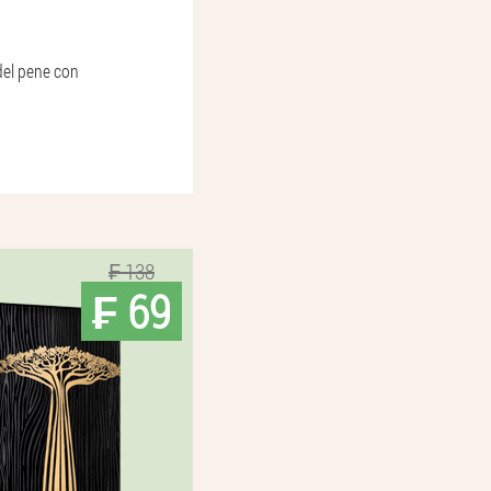
del pene con
₣ 138
₣ 69