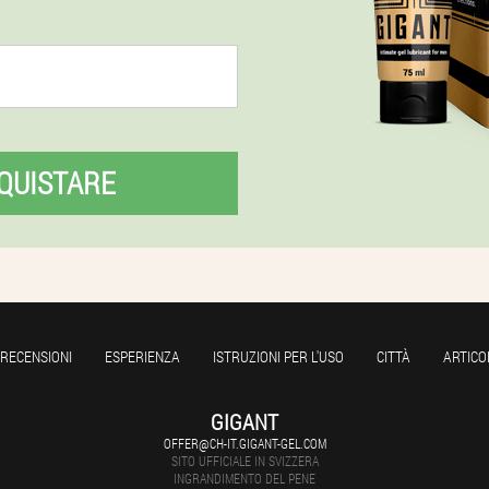
QUISTARE
RECENSIONI
ESPERIENZA
ISTRUZIONI PER L'USO
CITTÀ
ARTICO
GIGANT
OFFER@CH-IT.GIGANT-GEL.COM
SITO UFFICIALE IN SVIZZERA
INGRANDIMENTO DEL PENE