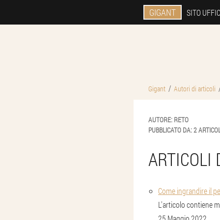
GIGANT
SITO UFFI
Gigant
Autori di articoli
AUTORE:
RETO
PUBBLICATO DA:
2 ARTICOL
ARTICOLI
Come ingrandire il p
L'articolo contiene m
25 Maggio 2022