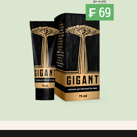
₣ 138
₣ 69