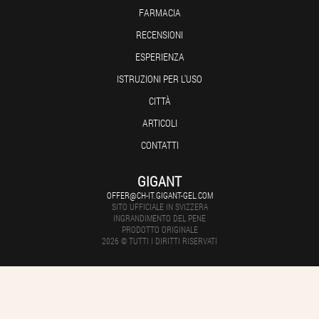
FARMACIA
RECENSIONI
ESPERIENZA
ISTRUZIONI PER L'USO
CITTÀ
ARTICOLI
CONTATTI
GIGANT
OFFER@CH-IT.GIGANT-GEL.COM
SITO UFFICIALE IN SVIZZERA
INGRANDIMENTO DEL PENE
PRODOTTO ORIGINALE
2026 © TUTTI I DIRITTI RISERVATI