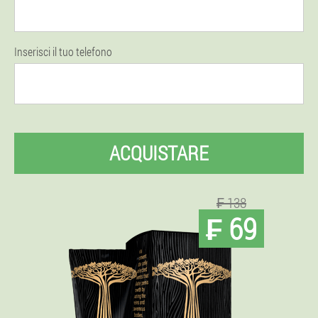
Inserisci il tuo telefono
ACQUISTARE
₣ 138
₣ 69