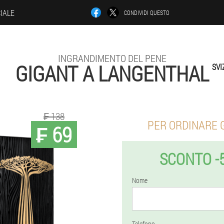
CIALE
CONDIVIDI QUESTO
INGRANDIMENTO DEL PENE
GIGANT A LANGENTHAL
SVI
₣ 138
PER ORDINARE 
₣ 69
SCONTO -
Nome
Telefono