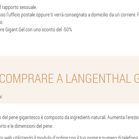
al rapporto sessuale.
esso l'ufficio postale oppure ti verrà consegnato a domicilio da un corriere
o.
re Gigant Gel con uno sconto del -50%
COMPRARE A LANGENTHAL 
al
to del pene gigantesco è composto da ingredienti naturali. Aumenta l'erezione
orto e le dimensioni del pene.
ito web utilizzando il modulo d'ordine con il tuo nome e numero di telefono s