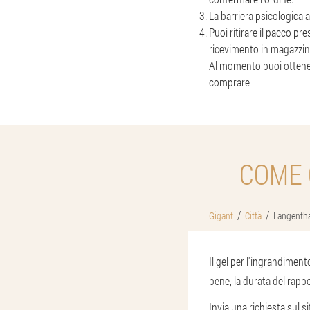
La barriera psicologica 
Puoi ritirare il pacco pr
ricevimento in magazzin
Al momento puoi ottene
comprare
COME 
Gigant
Città
Langenth
Il gel per l'ingrandimen
pene, la durata del rapp
Invia una richiesta sul s