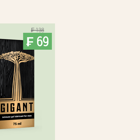
₣ 138
₣ 69