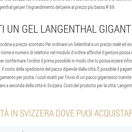
enthal gel per l'ingrandimento del pene al prezzo più basso ₣ 69.
I UN GEL LANGENTHAL GIGANT
ordina a prezzo scontato.
Per ordinare un Gelenthal a un prezzo reale ed 
tuo nome e numero di telefono nel modulo d'ordine affinché il gestore possa c
r confermare l'ordine il prima possibile in modo che tu possa essere info
 Il costo della spedizione del pacco dipende dalla città. È possibile il pag
agamento per posta. I costi esatti per l'invio di un pacco gigantesco tramite c
re a seconda della città in Svizzera. Costi del prodotto per la città: Langenth
TTÀ IN SVIZZERA DOVE PUOI ACQUISTA