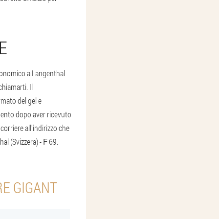
E
economico a Langenthal
hiamarti. Il
rmato del gel e
amento dopo aver ricevuto
orriere all'indirizzo che
al (Svizzera) - ₣ 69.
RE GIGANT