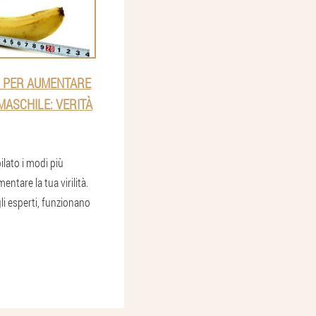
DI PER AUMENTARE
MASCHILE: VERITÀ
ato i modi più
ntare la tua virilità.
li esperti, funzionano
1