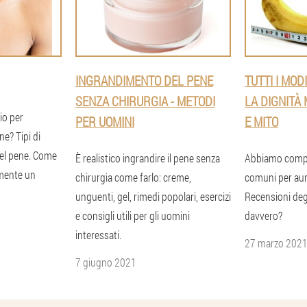
INGRANDIMENTO DEL PENE
TUTTI I MO
SENZA CHIRURGIA - METODI
LA DIGNITÀ 
io per
PER UOMINI
E MITO
e? Tipi di
el pene. Come
È realistico ingrandire il pene senza
Abbiamo compil
mente un
chirurgia come farlo: creme,
comuni per aume
unguenti, gel, rimedi popolari, esercizi
Recensioni deg
e consigli utili per gli uomini
davvero?
interessati.
27 marzo 202
7 giugno 2021