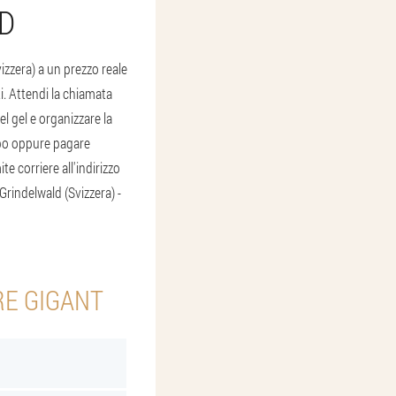
LD
izzera) a un prezzo reale
i. Attendi la chiamata
l gel e organizzare la
empo oppure pagare
te corriere all'indirizzo
 Grindelwald (Svizzera) -
RE GIGANT