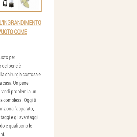
L'INGRANDIMENTO
 VUOTO COME
uoto per
o del pene è
alla chirurgia costosa e
a a casa. Un pene
grandi problemi a un
a complessi. Oggi ti
nziona l'apparato,
ntaggi e gli svantaggi
do e quali sono le
ni.