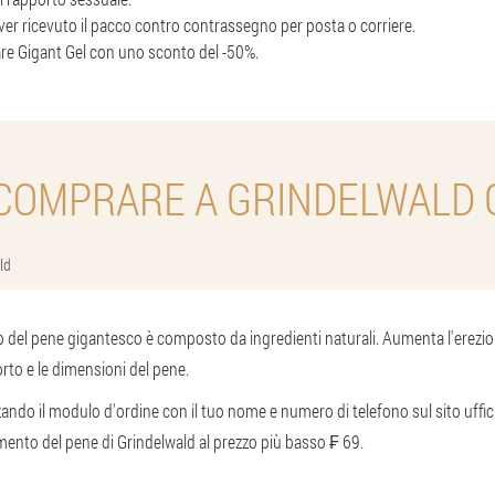
r ricevuto il pacco contro contrassegno per posta o corriere.
e Gigant Gel con uno sconto del -50%.
COMPRARE A GRINDELWALD 
ld
to del pene gigantesco è composto da ingredienti naturali. Aumenta l'erezione
orto e le dimensioni del pene.
zzando il modulo d'ordine con il tuo nome e numero di telefono sul sito uffic
mento del pene di Grindelwald al prezzo più basso ₣ 69.