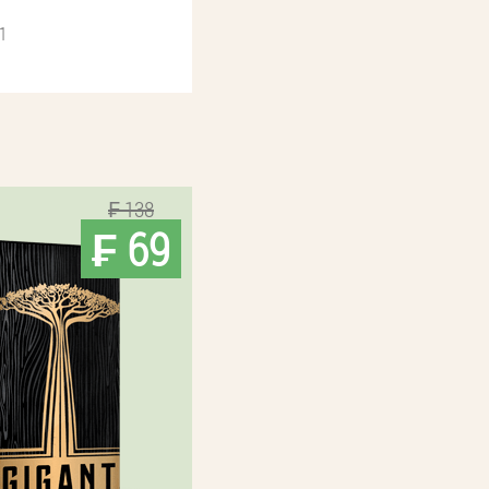
1
₣ 138
₣ 69