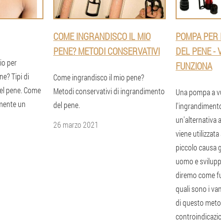
COME INGRANDISCO IL MIO
POMPA PER 
PENE? METODI CONSERVATIVI
DEL PENE -
io per
FUNZIONA
e? Tipi di
Come ingrandisco il mio pene?
el pene. Come
Metodi conservativi di ingrandimento
Una pompa a v
mente un
del pene.
l'ingrandiment
un'alternativa 
26 marzo 2021
viene utilizzat
piccolo causa 
uomo e svilupp
diremo come fu
quali sono i va
di questo meto
controindicazio