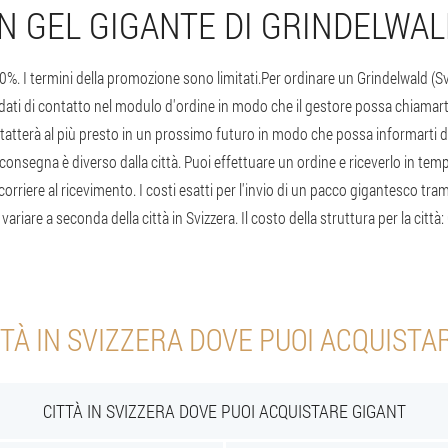
UN GEL GIGANTE DI GRINDELWA
0%. I termini della promozione sono limitati.
Per ordinare un Grindelwald (Sv
oi dati di contatto nel modulo d'ordine in modo che il gestore possa chiamart
ntatterà al più presto in un prossimo futuro in modo che possa informarti de
 consegna è diverso dalla città. Puoi effettuare un ordine e riceverlo in t
orriere al ricevimento. I costi esatti per l'invio di un pacco gigantesco trami
ariare a seconda della città in Svizzera. Il costo della struttura per la città:
TTÀ IN SVIZZERA DOVE PUOI ACQUISTA
CITTÀ IN SVIZZERA DOVE PUOI ACQUISTARE GIGANT