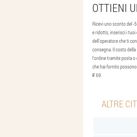
OTTIENI 
Ricevi uno sconto del -5
e ridotto, inserisci i tu
dell'operatore che ti co
consegna. Il costo della
l'ordine tramite posta o c
che hai fornito possono v
₣ 69.
ALTRE CI