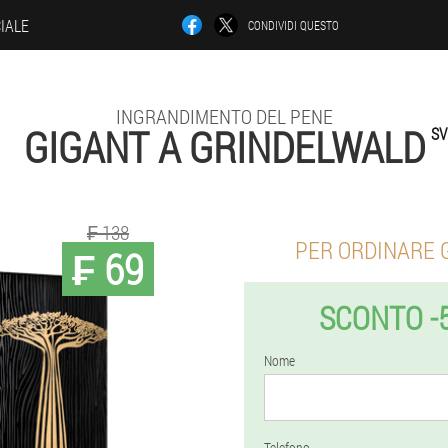
CIALE
CONDIVIDI QUESTO
INGRANDIMENTO DEL PENE
GIGANT A GRINDELWALD
SV
₣ 138
PER ORDINARE 
₣ 69
SCONTO -
Nome
Telefono