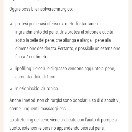
Oggi è possibile risolvere
chirurgico
:
protesi peniena
si riferisce a metodi istantanei di
ingrandimento del pene. Una protesi al silicone è cucita
sotto la pelle del pene, che allunga e allarga il pene alla
dimensione desiderata. Pertanto, è possibile un'estensione
fino a 7 centimetri.
lipofilling
- Le cellule di grasso vengono aggiunte al pene,
aumentandolo di 1 cm.
iniezioni
acido ialuronico
.
Anche i metodi non chirurgici sono popolari: uso di dispositivi,
creme, unguenti, massaggi, ecc.
Lo stretching del pene viene praticato con l'aiuto di pompe a
vuoto, estensori e persino appendendo pesi sul pene.