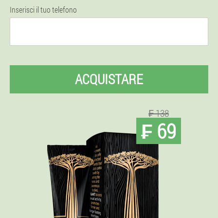
Inserisci il tuo telefono
ACQUISTARE
₣ 138
₣ 69