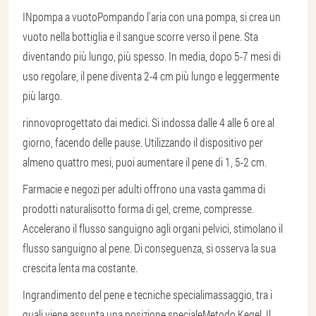
IN
pompa a vuoto
Pompando l'aria con una pompa, si crea un
vuoto nella bottiglia e il sangue scorre verso il pene. Sta
diventando più lungo, più spesso. In media, dopo 5-7 mesi di
uso regolare, il pene diventa 2-4 cm più lungo e leggermente
più largo.
rinnovo
progettato dai medici. Si indossa dalle 4 alle 6 ore al
giorno, facendo delle pause. Utilizzando il dispositivo per
almeno quattro mesi, puoi aumentare il pene di 1, 5-2 cm.
Farmacie e negozi per adulti offrono una vasta gamma di
prodotti naturali
sotto forma di gel, creme, compresse
.
Accelerano il flusso sanguigno agli organi pelvici, stimolano il
flusso sanguigno al pene. Di conseguenza, si osserva la sua
crescita lenta ma costante.
Ingrandimento del pene e tecniche speciali
massaggio
, tra i
quali viene assunta una posizione speciale
Metodo Kegel
. Il