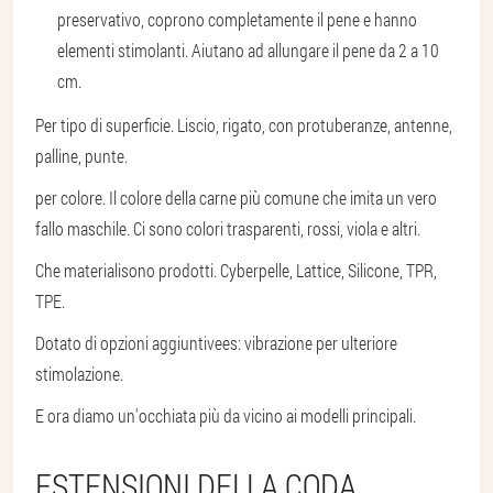
preservativo, coprono completamente il pene e hanno
elementi stimolanti. Aiutano ad allungare il pene da 2 a 10
cm.
Per tipo di superficie
. Liscio, rigato, con protuberanze, antenne,
palline, punte.
per colore
. Il colore della carne più comune che imita un vero
fallo maschile. Ci sono colori trasparenti, rossi, viola e altri.
Che materiali
sono prodotti. Cyberpelle, Lattice, Silicone, TPR,
TPE.
Dotato di opzioni aggiuntive
es: vibrazione per ulteriore
stimolazione.
E ora diamo un'occhiata più da vicino ai modelli principali.
ESTENSIONI DELLA CODA