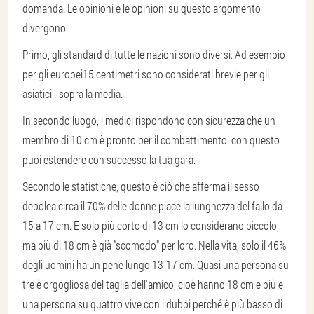
domanda. Le opinioni e le opinioni su questo argomento
divergono.
Primo, gli standard di tutte le nazioni sono diversi. Ad esempio
per gli europei
15 centimetri sono considerati brevi
e per gli
asiatici - sopra la media.
In secondo luogo, i medici rispondono con sicurezza che un
membro di 10 cm è pronto per il combattimento. con questo
puoi estendere con successo la tua gara.
Secondo le statistiche, questo è ciò che afferma il sesso
debole
a circa il 70% delle donne piace la lunghezza del fallo da
15 a 17 cm
. E solo più corto di 13 cm lo considerano piccolo,
ma più di 18 cm è già "scomodo" per loro. Nella vita, solo il 46%
degli uomini ha un pene lungo 13-17 cm. Quasi una persona su
tre è orgogliosa del taglia dell'amico, cioè hanno 18 cm e più e
una persona su quattro vive con i dubbi perché è più basso di